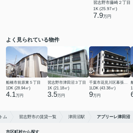
習志野市藤崎２丁目
1K (25.97㎡)
7.9
万円
よく見られている物件
船橋市前原東５丁目
習志野市津田沼３丁目
千葉市花見川区幕張本郷６丁目
1DK (28.94㎡)
1K (21.18㎡)
1LDK (43.38㎡)
1
4.1
3.5
9
万円
万円
万円
トム
習志野市の賃貸一覧
津田沼駅
アプリーレ津田沼
市区町村から探す