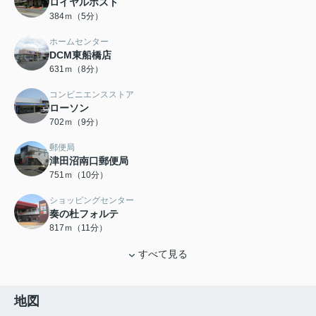
ロイヤルホスト
384ｍ（5分）
ホームセンター
DCM東船橋店
631ｍ（8分）
コンビニエンスストア
ローソン
702ｍ（9分）
郵便局
津田沼南口郵便局
751ｍ（10分）
ショッピングセンター
奏の杜フォルテ
817ｍ（11分）
すべて見る
地図