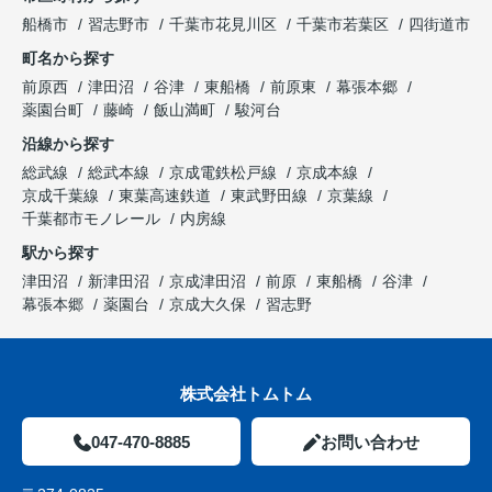
船橋市
習志野市
千葉市花見川区
千葉市若葉区
四街道市
町名から探す
前原西
津田沼
谷津
東船橋
前原東
幕張本郷
薬園台町
藤崎
飯山満町
駿河台
沿線から探す
総武線
総武本線
京成電鉄松戸線
京成本線
京成千葉線
東葉高速鉄道
東武野田線
京葉線
千葉都市モノレール
内房線
駅から探す
津田沼
新津田沼
京成津田沼
前原
東船橋
谷津
幕張本郷
薬園台
京成大久保
習志野
株式会社トムトム
047-470-8885
お問い合わせ