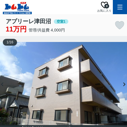
0
お気に入り
アプリーレ津田沼
空室1
11万円
管理/共益費 4,000円
1
/
16