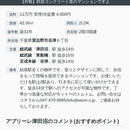
【外観】鉄筋コンクリート造のマンションですよ
11万円 管理/共益費 4,000円
賃料
42.00㎡
2LDK
面積
間取り
築31年
2階/3階建
築年数
所在階
千葉県
習志野市
谷津
６丁目
所在地
総武線
「
津田沼
」駅 徒歩14分
交通
総武線
「
東船橋
」駅 徒歩15分
京成本線
「
谷津
」駅 徒歩14分
始発駅近くの物件です。造りとデザインに関して、自信
備考
をもって情報を提供できるマンションです。お使いいた
だける駅は2駅あり、行き先に応じて使い分けができま
す。徒歩14分で駅へのアクセスが可能な物件です。丁
寧かつ迅速な対応がモットーのトムトム。お問い合せは
コチラから047-470-8885/info@atom-s.jp、ご連絡お待
ちしております。
アプリーレ津田沼のコメント(おすすめポイント)