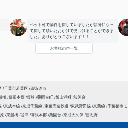
ペット可で物件を探していましたが親身になっ
て探して頂いたおかげで見つけることができま
した。ありがとうございます！！
お客様の声一覧
区
千葉市若葉区
四街道市
船橋
幕張本郷
藤崎
薬園台町
飯山満町
駿河台
線
京成本線
京成千葉線
東葉高速鉄道
東武野田線
京葉線
千葉都市
原
東船橋
谷津
幕張本郷
薬園台
京成大久保
習志野