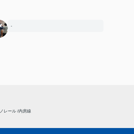
-
モノレール
内房線