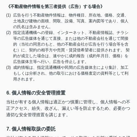
《不動産物件情報を第三者提供（広告）する場合》
(1) 広告を行う不動産物件情報は、物件種目、所在地、価格、交通、
土地及び建物の面積、間取、設備、写真、案内図等であり、個人
の氏名は含みません。
(2) 指定流通機構への登録、インターネット、不動産情報誌、チラシ
等の広告媒体を通じて直接、または他の不動産会社を通じて間接
的（当社の同意のもと、他の不動産会社が広告を行う場合等を含
む）に、契約の相手方や売買・賃貸借希望者に提供されます。 契
約が成立した場合は、速やかに成約報告（成約年月日、価格）を
広告媒体主等へ行い、広告を停止します。
(3) 成約情報は、指定流通機構や民間の広告媒体主により集計、加工
もしくは分析され、他の取引における価格査定の資料等として利
用されます。
6. 個人情報の安全管理措置
当社が有する個人情報は適正かつ慎重に管理し、個人情報への不
正アクセス、紛失、改ざん、漏えい等を防止するため、必要かつ
適切な安全管理措置を講じます。
7. 個人情報取扱の委託