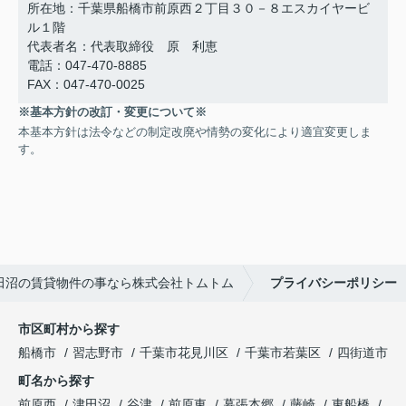
所在地：千葉県船橋市前原西２丁目３０－８エスカイヤービ
ル１階
代表者名：代表取締役 原 利恵
電話：047-470-8885
FAX：047-470-0025
※基本方針の改訂・変更について※
本基本方針は法令などの制定改廃や情勢の変化により適宜変更しま
す。
田沼の賃貸物件の事なら株式会社トムトム
プライバシーポリシー
市区町村から探す
船橋市
習志野市
千葉市花見川区
千葉市若葉区
四街道市
町名から探す
前原西
津田沼
谷津
前原東
幕張本郷
藤崎
東船橋