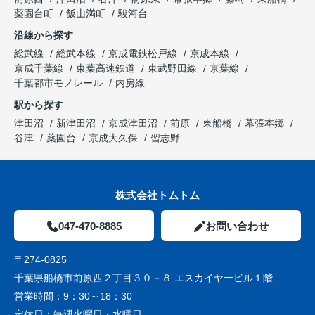
薬園台町
飯山満町
駿河台
沿線から探す
総武線
総武本線
京成電鉄松戸線
京成本線
京成千葉線
東葉高速鉄道
東武野田線
京葉線
千葉都市モノレール
内房線
駅から探す
津田沼
新津田沼
京成津田沼
前原
東船橋
幕張本郷
谷津
薬園台
京成大久保
習志野
株式会社トムトム
047-470-8885
お問い合わせ
〒274-0825
千葉県船橋市前原西２丁目３０－８ エスカイヤービル１階
営業時間：
9：30～18：30
定休日：
毎週火曜日・水曜日