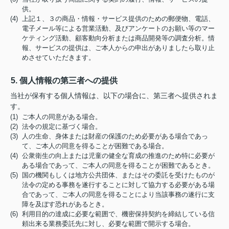
供。
(4) 上記１、３の商品・情報・サービス提供のための郵便物、電話、
電子メール等による営業活動、及びアンケートのお願い等のマー
ケティング活動、顧客動向分析または商品開発等の調査分析。情
報、サービスの提供は、ご本人からの申出がありましたら取り止
めさせていただきます。
5. 個人情報の第三者への提供
当社が保有する個人情報は、以下の場合に、第三者へ提供されま
す。
(1) ご本人の同意がある場合。
(2) 法令の規定に基づく場合。
(3) 人の生命、身体または財産の保護のため必要がある場合であっ
て、ご本人の同意を得ることが困難である場合。
(4) 公衆衛生の向上または児童の健全な育成の推進のため特に必要が
ある場合であって、ご本人の同意を得ることが困難であるとき。
(5) 国の機関もしくは地方公共団体、またはその委託を受けたものが
法令の定める事務を遂行することに対して協力する必要がある場
合であって、ご本人の同意を得ることにより当該事務の遂行に支
障を及ぼす恐れがあるとき。
(6) 利用目的の達成に必要な範囲で、機密保持契約を締結している信
頼出来る業務委託先に対し、必要な範囲で開示する場合。