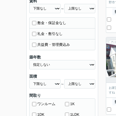
賃料
野市
～
敷金・保証金なし
礼金・敷引なし
アパ
共益費・管理費込み
築年数
面積
～
お家
すね
間取り
ワンルーム
1K
1DK
1LDK