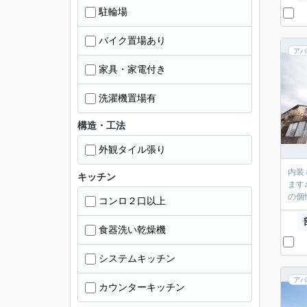
駐輪場
バイク置場あり
アパ
家具・家電付き
洗濯機置場有
構造・工法
外観タイル張り
内装
キッチン
ます
の個
コンロ２口以上
食器洗い乾燥機
システムキッチン
アパ
カウンターキッチン