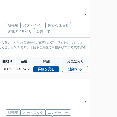
駐輪場
光ファイバー
閑静な住宅地
外観タイル張り
公共下水
地も良いこちらの賃貸物件。充実した新生活を過ごしましょ
げることができます。千葉市若葉区でも住みやすい総武本線都
間取り
面積
詳細
お気に入り
3LDK
65.74㎡
詳細を見る
追加する
駐輪場
オートロック
エレベーター