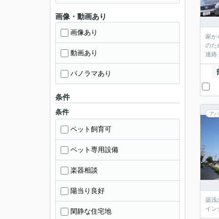
画像・動画あり
画像あり
家か
のた
動画あり
連絡く
パノラマあり
条件
条件
アパ
ペット飼育可
ペット専用設備
楽器相談
陽当り良好
築浅
イン
閑静な住宅地