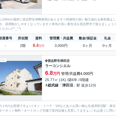
ら184mの場所に習志野谷津郵便局があります☆利便性の高い魅力溢れる角部屋は
め、床掃除がしやすくなっています☆幸先の良い新生活を習志野市で迎えましょう☆お部
ださい(*^_^*)
部屋番号
所在階
賃料
管理費・共益費
敷金/保証金
礼金
6.4
-
2階
3,000円
0ヶ月
0ヶ月
万円
ート
習志野市
津田沼
ラーコンシエル
6.8
万円
管理/共益費4,000円
25.77㎡ (1K) /築6年 /3階建
総武線
「
津田沼
」駅 徒歩12分
の１Kのお部屋ですよ♪イオン・ミーナ・Viitなどありお買い物も京成津田沼駅・
ターネット無料！オートロック完備で室内設備も充実してますよ♪これは直ぐに問い