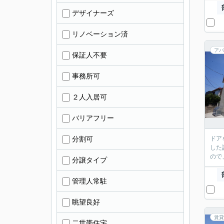
デザイナーズ
リノベーション済
アパ
保証人不要
事務所可
２人入居可
バリアフリー
分割可
ドア
した
ので
分譲タイプ
管理人常駐
眺望良好
賃貸
二世帯住宅