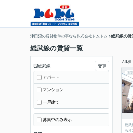
総武線の賃
津田沼の賃貸物件の事なら株式会社トムトム
総武線の賃貸一覧
74
棟
総武線
変更
賃貸
アパート
マンション
一戸建て
募集中のみ表示
総武
もオ