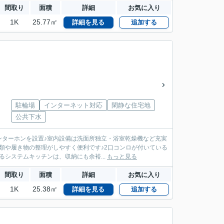
間取り
面積
詳細
お気に入り
1K
25.77㎡
詳細を見る
追加する
駐輪場
インターネット対応
閑静な住宅地
公共下水
ンターホンを設置♪室内設備は洗面所独立・浴室乾燥機など充実
類や履き物の整理がしやすく便利です♪2口コンロが付いている
システムキッチンは、収納にも余裕...
もっと見る
間取り
面積
詳細
お気に入り
1K
25.38㎡
詳細を見る
追加する