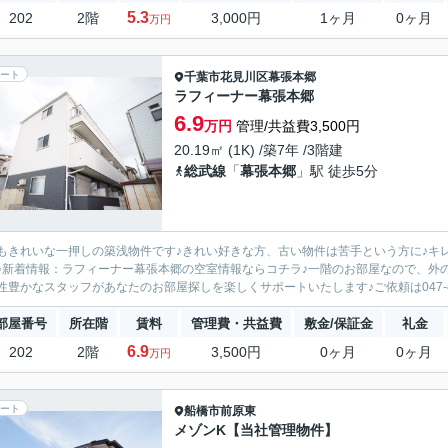
5.3
202
2階
3,000円
1ヶ月
0ヶ月
万円
ート
千葉市花見川区
幕張本郷
ラフィーナー幕張本郷
6.9
万円
管理/共益費3,500円
20.19㎡ (1K) /築7年 /3階建
総武線
「
幕張本郷
」駅 徒歩5分
もきれいな一押しの築浅物件です♪きれい好きな方、古い物件は苦手という方に♪キ
♪新着情報：ラフィーナー幕張本郷の空室情報ならコチラ♪一階のお部屋なので、外
性豊かなスタッフがあなたのお部屋探しを楽しくサポートいたします♪ご依頼は047-470-888
部屋番号
所在階
賃料
管理費・共益費
敷金/保証金
礼金
6.9
202
2階
3,500円
0ヶ月
0ヶ月
万円
ート
船橋市
前原東
メゾンK【当社管理物件】