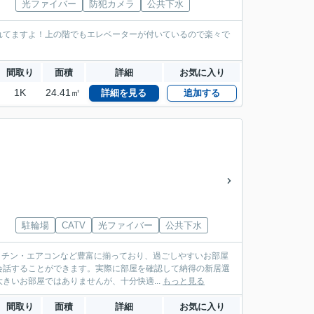
光ファイバー
防犯カメラ
公共下水
れてますよ！上の階でもエレベーターが付いているので楽々で
間取り
面積
詳細
お気に入り
1K
24.41㎡
詳細を見る
追加する
駐輪場
CATV
光ファイバー
公共下水
キッチン・エアコンなど豊富に揃っており、過ごしやすいお部屋
会話することができます。実際に部屋を確認して納得の新居選
いお部屋ではありませんが、十分快適...
もっと見る
間取り
面積
詳細
お気に入り