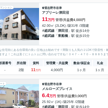
マンション
習志野市
谷津
アプリーレ津田沼
11
万円
管理/共益費4,000円
42.00㎡ (2LDK) /築31年 /3階建
総武線
「
津田沼
」駅 徒歩14分
総武線
「
東船橋
」駅 徒歩15分
な住宅街にある住環境の良い立地はお勧めです！間取りも人気の２LDKで防音性・
ますよ！これは直ぐにトムトムに問い合わせですね！０４７－４７０－８８８５ま
部屋番号
所在階
賃料
管理費・共益費
敷金/保証金
礼金
11
-
2階
4,000円
1ヶ月
1ヶ月
万円
ート
習志野市
谷津
メルローズプレイス
6.4
万円
管理/共益費3,000円
25.92㎡ (1K) /築25年 /2階建
総武線
「
津田沼
」駅 徒歩14分