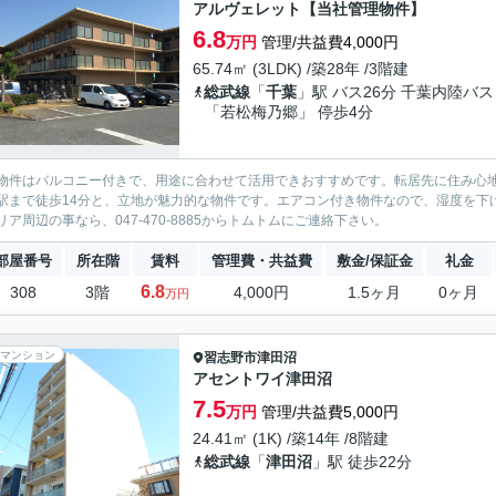
アルヴェレット【当社管理物件】
6.8
万円
管理/共益費4,000円
65.74㎡ (3LDK) /築28年 /3階建
総武線
「
千葉
」駅 バス26分 千葉内陸バス
「若松梅乃郷」 停歩4分
物件はバルコニー付きで、用途に合わせて活用できおすすめです。転居先に住み心
駅まで徒歩14分と、立地が魅力的な物件です。エアコン付き物件なので、湿度を下
リア周辺の事なら、047-470-8885からトムトムにご連絡下さい。
部屋番号
所在階
賃料
管理費・共益費
敷金/保証金
礼金
6.8
308
3階
4,000円
1.5ヶ月
0ヶ月
万円
マンション
習志野市
津田沼
アセントワイ津田沼
7.5
万円
管理/共益費5,000円
24.41㎡ (1K) /築14年 /8階建
総武線
「
津田沼
」駅 徒歩22分