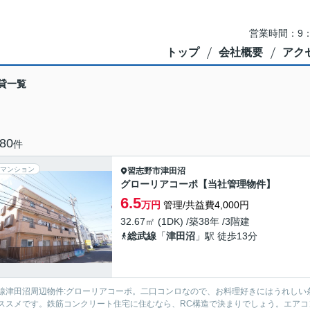
営業時間：9：
トップ
会社概要
アク
貸一覧
80
件
マンション
習志野市
津田沼
グローリアコーポ【当社管理物件】
6.5
万円
管理/共益費4,000円
32.67㎡ (1DK) /築38年 /3階建
総武線
「
津田沼
」駅 徒歩13分
線津田沼周辺物件:グローリアコーポ。二口コンロなので、お料理好きにはうれしい
ススメです。鉄筋コンクリート住宅に住むなら、RC構造で決まりでしょう。エア