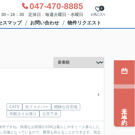
047-470-8885
0
30～18：30 定休日：毎週火曜日・水曜日
お気に入り
セスマップ
お問い合わせ
物件リクエスト
来店予約
CATV
光ファイバー
閑静な住宅地
外観タイル張り
公共下水
条件ですね。快適なお部屋の1DKは暮らしやすく一人暮らしに
コン完備となっているので、費用も抑えることができます。習志