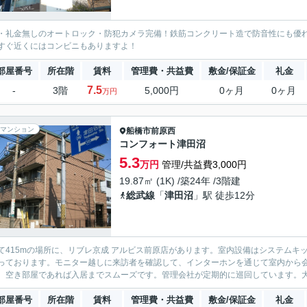
・礼金無しのオートロック・防犯カメラ完備！鉄筋コンクリート造で防音性にも優
すぐ近くにはコンビニもありますよ！
部屋番号
所在階
賃料
管理費・共益費
敷金/保証金
礼金
7.5
-
3階
5,000円
0ヶ月
0ヶ月
万円
マンション
船橋市
前原西
コンフォート津田沼
5.3
万円
管理/共益費3,000円
19.87㎡ (1K) /築24年 /3階建
総武線
「
津田沼
」駅 徒歩12分
て415mの場所に、リブレ京成 アルビス前原店があります。室内設備はシステム
っております。モニター越しに来訪者を確認して、インターホンを通じて室内から
。空き部屋であれば入居までスムーズです。管理会社が定期的に巡回しています。大き
部屋番号
所在階
賃料
管理費・共益費
敷金/保証金
礼金