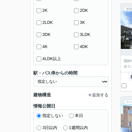
賃貸
2K
2DK
2LDK
3K
3DK
3LDK
4K
4DK
4LDK以上
閑静
あり
駅・バス停からの時間
建物構造
追加する
アパ
情報公開日
指定しない
本日
3日以内
1週間以内