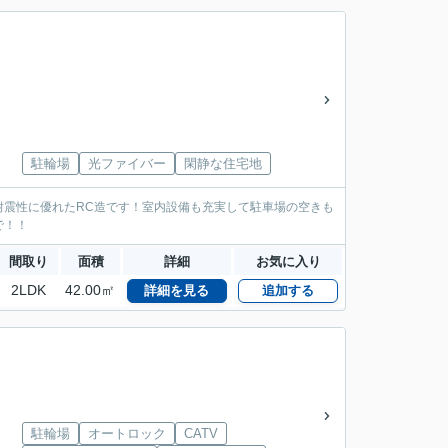
駐輪場
光ファイバー
閑静な住宅地
耐震性に優れたRC造です！室内設備も充実して駐車場の空きも
で！！
間取り
面積
詳細
お気に入り
2LDK
42.00㎡
詳細を見る
追加する
駐輪場
オートロック
CATV