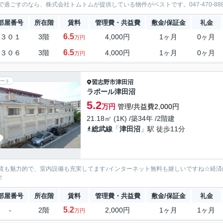
で過ごすのなら、株式会社トムトムが提供している物件がベストです。047-470-888
部屋番号
所在階
賃料
管理費・共益費
敷金/保証金
礼金
6.5
３０１
3階
4,000円
1ヶ月
0ヶ月
万円
6.5
３０６
3階
4,000円
1ヶ月
0ヶ月
万円
ート
習志野市
津田沼
ラポール津田沼
5.2
万円
管理/共益費2,000円
21.18㎡ (1K) /築34年 /2階建
総武線
「
津田沼
」駅 徒歩11分
賃も魅力的で、室内設備も充実してます♪インターネット無料も嬉しいですね☆経済
！
部屋番号
所在階
賃料
管理費・共益費
敷金/保証金
礼金
5.2
-
2階
2,000円
1ヶ月
1ヶ月
万円