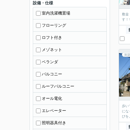
設備・仕様
室内洗濯機置場
敷金
す！
フローリング
ロフト付き
メゾネット
賃貸
ベランダ
バルコニー
ルーフバルコニー
オール電化
歩い
エレベーター
にな
びを
照明器具付き