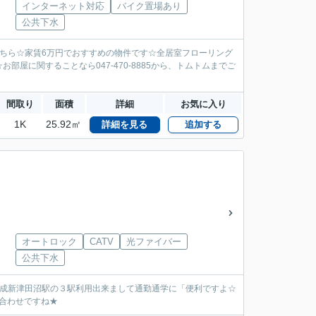
インターネット対応
バイク置場あり
公共下水
こちら☆家賃6万円でおすすめの物件です☆全居室フローリング
屋に関することなら047-470-8885から、トムトムまでご
間取り
面積
詳細
お気に入り
1K
25.92㎡
詳細を見る
追加する
オートロック
CATV
光ファイバー
公共下水
新京成新津田沼駅の３駅利用出来まして通勤通学に「便利ですよ☆
合わせですね★