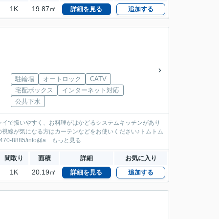
1K
19.87㎡
詳細を見る
追加する
駐輪場
オートロック
CATV
宅配ボックス
インターネット対応
公共下水
レイで扱いやすく、お料理がはかどるシステムキッチンがあり
の視線が気になる方はカーテンなどをお使いください♪トムトム
5/info@a...
もっと見る
間取り
面積
詳細
お気に入り
1K
20.19㎡
詳細を見る
追加する