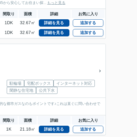
5から安心してお住まい探...
もっと見る
間取り
面積
詳細
お気に入り
1DK
32.67㎡
詳細を見る
追加する
1DK
32.67㎡
詳細を見る
追加する
駐輪場
宅配ボックス
インターネット対応
閑静な住宅地
公共下水
的な都市ガスなのもポイントです♪これは直ぐに問い合わせで
間取り
面積
詳細
お気に入り
1K
21.18㎡
詳細を見る
追加する