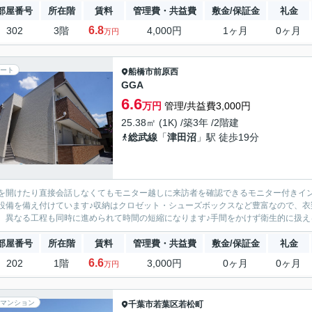
部屋番号
所在階
賃料
管理費・共益費
敷金/保証金
礼金
6.8
302
3階
4,000円
1ヶ月
0ヶ月
万円
ート
船橋市
前原西
GGA
6.6
万円
管理/共益費3,000円
25.38㎡ (1K) /築3年 /2階建
総武線
「
津田沼
」駅 徒歩19分
を開けたり直接会話しなくてもモニター越しに来訪者を確認できるモニター付きイ
設備を備え付けています♪収納はクロゼット・シューズボックスなど豊富なので、衣
、異なる工程も同時に進められて時間の短縮になります♪手間をかけず衛生的に扱える
部屋番号
所在階
賃料
管理費・共益費
敷金/保証金
礼金
6.6
202
1階
3,000円
0ヶ月
0ヶ月
万円
マンション
千葉市若葉区
若松町