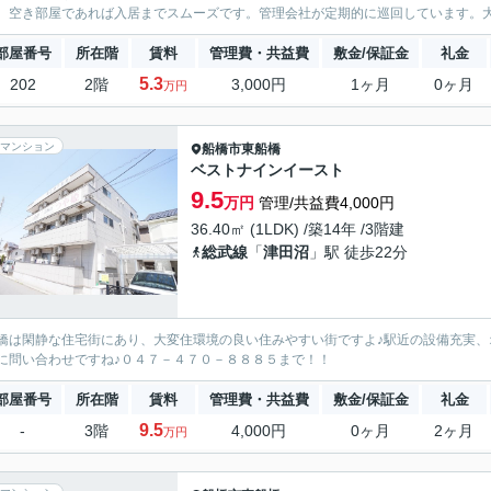
。空き部屋であれば入居までスムーズです。管理会社が定期的に巡回しています。大き
部屋番号
所在階
賃料
管理費・共益費
敷金/保証金
礼金
5.3
202
2階
3,000円
1ヶ月
0ヶ月
万円
マンション
船橋市
東船橋
ベストナインイースト
9.5
万円
管理/共益費4,000円
36.40㎡ (1LDK) /築14年 /3階建
総武線
「
津田沼
」駅 徒歩22分
橋は閑静な住宅街にあり、大変住環境の良い住みやすい街ですよ♪駅近の設備充実
に問い合わせですね♪０４７－４７０－８８８５まで！！
部屋番号
所在階
賃料
管理費・共益費
敷金/保証金
礼金
9.5
-
3階
4,000円
0ヶ月
2ヶ月
万円