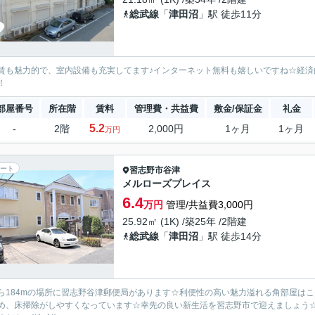
総武線
「
津田沼
」駅 徒歩11分
賃も魅力的で、室内設備も充実してます♪インターネット無料も嬉しいですね☆経済
！
部屋番号
所在階
賃料
管理費・共益費
敷金/保証金
礼金
5.2
-
2階
2,000円
1ヶ月
1ヶ月
万円
ート
習志野市
谷津
メルローズプレイス
6.4
万円
管理/共益費3,000円
25.92㎡ (1K) /築25年 /2階建
総武線
「
津田沼
」駅 徒歩14分
ら184mの場所に習志野谷津郵便局があります☆利便性の高い魅力溢れる角部屋は
め、床掃除がしやすくなっています☆幸先の良い新生活を習志野市で迎えましょう☆お部