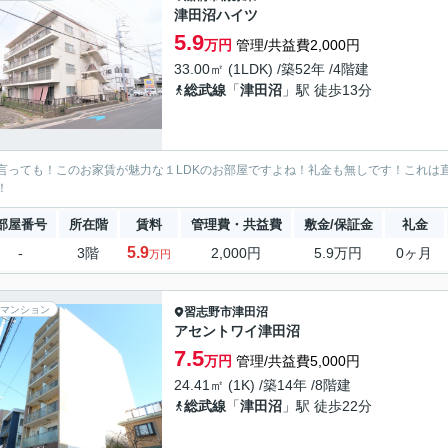
津田沼ハイツ
5.9
万円
管理/共益費2,000円
33.00㎡ (1LDK) /築52年 /4階建
総武線
「
津田沼
」駅 徒歩13分
言っても！このお家賃が魅力な１LDKのお部屋ですよね！礼金も無しです！これは
！
部屋番号
所在階
賃料
管理費・共益費
敷金/保証金
礼金
5.9
-
3階
2,000円
5.9万円
0ヶ月
万円
マンション
習志野市
津田沼
アセントワイ津田沼
7.5
万円
管理/共益費5,000円
24.41㎡ (1K) /築14年 /8階建
総武線
「
津田沼
」駅 徒歩22分