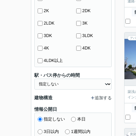
連絡く
2K
2DK
2LDK
3K
3DK
3LDK
アパ
4K
4DK
4LDK以上
駅・バス停からの時間
築浅
建物構造
イン
追加する
情報公開日
指定しない
本日
3日以内
1週間以内
賃貸