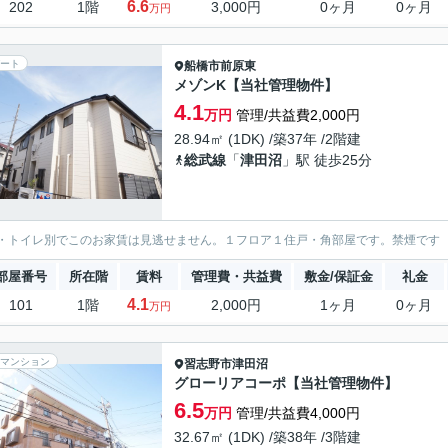
6.6
202
1階
3,000円
0ヶ月
0ヶ月
万円
ート
船橋市
前原東
メゾンK【当社管理物件】
4.1
万円
管理/共益費2,000円
28.94㎡ (1DK) /築37年 /2階建
総武線
「
津田沼
」駅 徒歩25分
・トイレ別でこのお家賃は見逃せません。１フロア１住戸・角部屋です。禁煙です
部屋番号
所在階
賃料
管理費・共益費
敷金/保証金
礼金
4.1
101
1階
2,000円
1ヶ月
0ヶ月
万円
マンション
習志野市
津田沼
グローリアコーポ【当社管理物件】
6.5
万円
管理/共益費4,000円
32.67㎡ (1DK) /築38年 /3階建