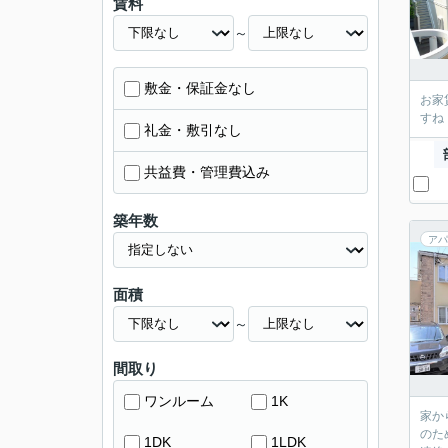
賃料
～
敷金・保証金なし
お家
すね
礼金・敷引なし
共益費・管理費込み
築年数
アパ
面積
～
間取り
ワンルーム
1K
家か
のた
1DK
1LDK