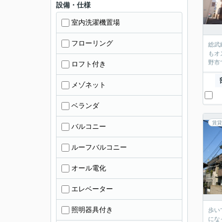
設備・仕様
室内洗濯機置場
フローリング
総武
もオ
野市
ロフト付き
メゾネット
ベランダ
賃貸
バルコニー
ルーフバルコニー
オール電化
エレベーター
照明器具付き
歩い
にな