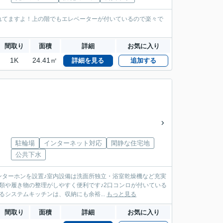
れてますよ！上の階でもエレベーターが付いているので楽々で
間取り
面積
詳細
お気に入り
1K
24.41㎡
詳細を見る
追加する
駐輪場
インターネット対応
閑静な住宅地
公共下水
ンターホンを設置♪室内設備は洗面所独立・浴室乾燥機など充実
類や履き物の整理がしやすく便利です♪2口コンロが付いている
システムキッチンは、収納にも余裕...
もっと見る
間取り
面積
詳細
お気に入り