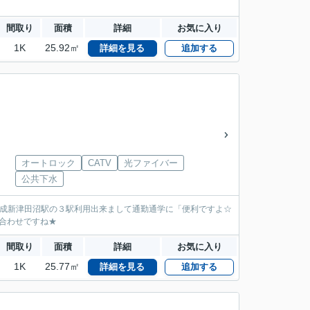
間取り
面積
詳細
お気に入り
1K
25.92㎡
詳細を見る
追加する
オートロック
CATV
光ファイバー
公共下水
新京成新津田沼駅の３駅利用出来まして通勤通学に「便利ですよ☆
合わせですね★
間取り
面積
詳細
お気に入り
1K
25.77㎡
詳細を見る
追加する