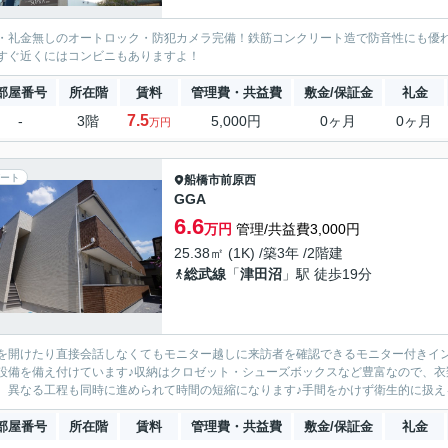
・礼金無しのオートロック・防犯カメラ完備！鉄筋コンクリート造で防音性にも優
すぐ近くにはコンビニもありますよ！
部屋番号
所在階
賃料
管理費・共益費
敷金/保証金
礼金
7.5
-
3階
5,000円
0ヶ月
0ヶ月
万円
ート
船橋市
前原西
GGA
6.6
万円
管理/共益費3,000円
25.38㎡ (1K) /築3年 /2階建
総武線
「
津田沼
」駅 徒歩19分
を開けたり直接会話しなくてもモニター越しに来訪者を確認できるモニター付きイ
設備を備え付けています♪収納はクロゼット・シューズボックスなど豊富なので、衣
、異なる工程も同時に進められて時間の短縮になります♪手間をかけず衛生的に扱える
部屋番号
所在階
賃料
管理費・共益費
敷金/保証金
礼金