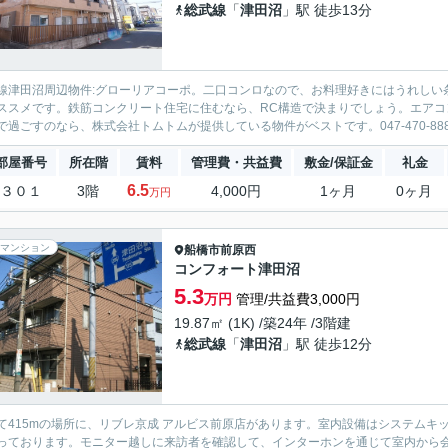
総武線
「
津田沼
」駅 徒歩13分
線津田沼周辺物件:グローリアコーポ。二口コンロなので、お料理好きにはうれしい
ススメです。鉄筋コンクリート住宅に住むなら、RC構造で決まりでしょう。エア
で過ごすのなら、株式会社トムトムが提供している物件がベストです。047-470-888
部屋番号
所在階
賃料
管理費・共益費
敷金/保証金
礼金
6.5
３０１
3階
4,000円
1ヶ月
0ヶ月
万円
マンション
船橋市
前原西
コンフォート津田沼
5.3
万円
管理/共益費3,000円
19.87㎡ (1K) /築24年 /3階建
総武線
「
津田沼
」駅 徒歩12分
て415mの場所に、リブレ京成 アルビス前原店があります。室内設備はシステム
っております。モニター越しに来訪者を確認して、インターホンを通じて室内から