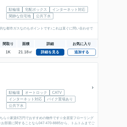
駐輪場
宅配ボックス
インターネット対応
閑静な住宅地
公共下水
的な都市ガスなのもポイントです♪これは直ぐに問い合わせで
間取り
面積
詳細
お気に入り
1K
21.18㎡
詳細を見る
追加する
駐輪場
オートロック
CATV
インターネット対応
バイク置場あり
公共下水
こちら☆家賃6万円でおすすめの物件です☆全居室フローリング
屋に関することなら047-470-8885から、トムトムまでご