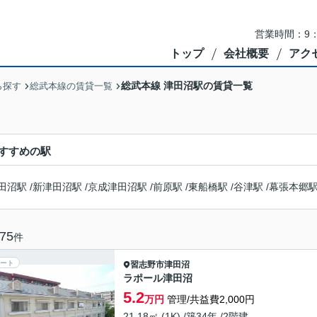
営業時間：9：
トップ
会社概要
アク
総武本線 津田沼駅の賃貸一覧
ら探す
総武本線の賃貸一覧
すすめの駅
田沼駅
/
新津田沼駅
/
京成津田沼駅
/
前原駅
/
東船橋駅
/
谷津駅
/
幕張本郷
75
件
ート
習志野市
津田沼
ラポール津田沼
5.2
万円
管理/共益費2,000円
21.18㎡ (1K) /築34年 /2階建