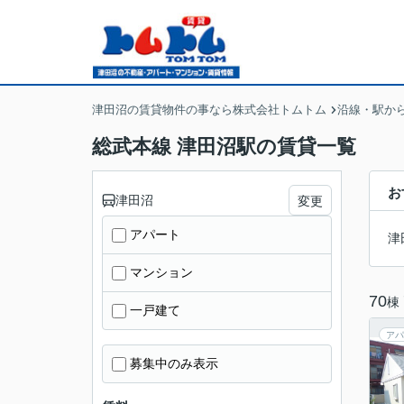
津田沼の賃貸物件の事なら株式会社トムトム
沿線・駅か
総武本線 津田沼駅の賃貸一覧
お
津田沼
変更
アパート
津
マンション
70
棟
一戸建て
アパ
募集中のみ表示