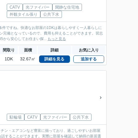
CATV
光ファイバー
閑静な住宅地
外観タイル張り
公共下水
条件ですね。快適なお部屋の1DKは暮らしやすく一人暮らしに
コン完備となっているので、費用も抑えることができます。習志
5から安心してお住まい探...
もっと見る
間取り
面積
詳細
お気に入り
1DK
32.67㎡
詳細を見る
追加する
駐輪場
CATV
光ファイバー
公共下水
キッチン・エアコンなど豊富に揃っており、過ごしやすいお部屋
会話することができます。実際に部屋を確認して納得の新居選