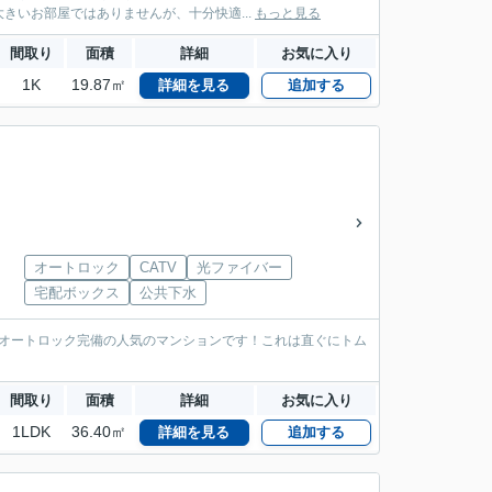
いお部屋ではありませんが、十分快適...
もっと見る
間取り
面積
詳細
お気に入り
1K
19.87㎡
詳細を見る
追加する
オートロック
CATV
光ファイバー
宅配ボックス
公共下水
、オートロック完備の人気のマンションです！これは直ぐにトム
間取り
面積
詳細
お気に入り
1LDK
36.40㎡
詳細を見る
追加する