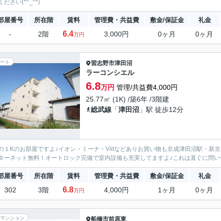
ださい(*^_^*)
部屋番号
所在階
賃料
管理費・共益費
敷金/保証金
礼金
6.4
-
2階
3,000円
0ヶ月
0ヶ月
万円
ート
習志野市
津田沼
ラーコンシエル
6.8
万円
管理/共益費4,000円
25.77㎡ (1K) /築6年 /3階建
総武線
「
津田沼
」駅 徒歩12分
の１Kのお部屋ですよ♪イオン・ミーナ・Viitなどありお買い物も京成津田沼駅・
ターネット無料！オートロック完備で室内設備も充実してますよ♪これは直ぐに問い
部屋番号
所在階
賃料
管理費・共益費
敷金/保証金
礼金
6.8
302
3階
4,000円
1ヶ月
0ヶ月
万円
マンション
船橋市
前原東