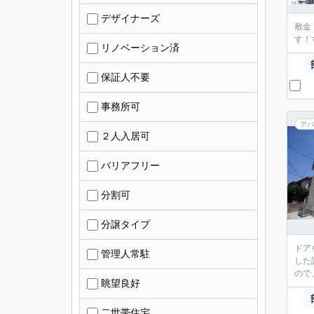
デザイナーズ
敷金
す！
リノベーション済
保証人不要
事務所可
アパ
２人入居可
バリアフリー
分割可
分譲タイプ
ドア
管理人常駐
した
ので
眺望良好
二世帯住宅