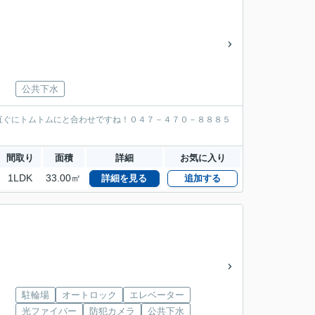
公共下水
直ぐにトムトムにと合わせですね！０４７－４７０－８８８５
間取り
面積
詳細
お気に入り
1LDK
33.00㎡
詳細を見る
追加する
駐輪場
オートロック
エレベーター
光ファイバー
防犯カメラ
公共下水