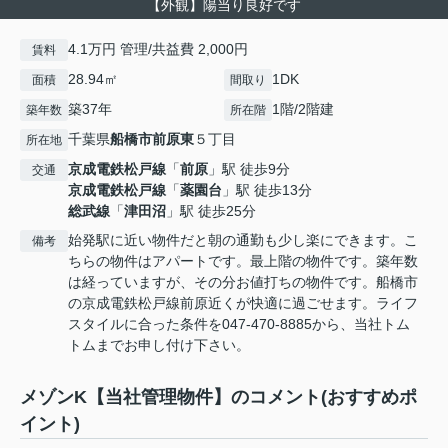
【外観】陽当り良好です
4.1万円 管理/共益費 2,000円
賃料
28.94㎡
1DK
面積
間取り
築37年
1階/2階建
築年数
所在階
千葉県
船橋市
前原東
５丁目
所在地
京成電鉄松戸線
「
前原
」駅 徒歩9分
交通
京成電鉄松戸線
「
薬園台
」駅 徒歩13分
総武線
「
津田沼
」駅 徒歩25分
始発駅に近い物件だと朝の通勤も少し楽にできます。こ
備考
ちらの物件はアパートです。最上階の物件です。築年数
は経っていますが、その分お値打ちの物件です。船橋市
の京成電鉄松戸線前原近くが快適に過ごせます。ライフ
スタイルに合った条件を047-470-8885から、当社トム
トムまでお申し付け下さい。
メゾンK【当社管理物件】のコメント(おすすめポ
イント)