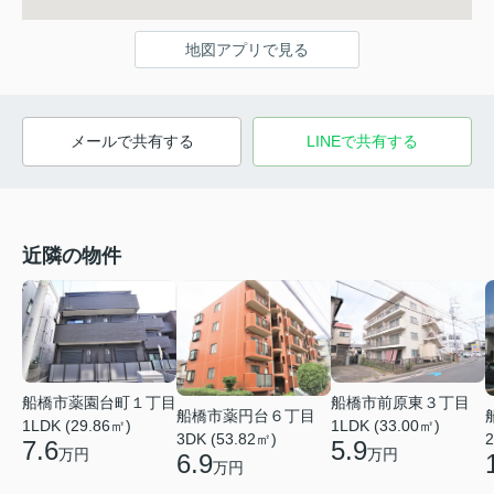
地図アプリで見る
メールで共有する
LINEで共有する
近隣の物件
船橋市薬園台町１丁目
船橋市前原東３丁目
船橋市薬円台６丁目
1LDK (29.86㎡)
1LDK (33.00㎡)
3DK (53.82㎡)
2
7.6
5.9
万円
万円
6.9
万円