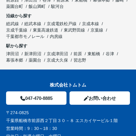
前原西
津田沼
谷津
前原東
東船橋
幕張本郷
藤崎
薬園台町
飯山満町
駿河台
沿線から探す
総武線
総武本線
京成電鉄松戸線
京成本線
京成千葉線
東葉高速鉄道
東武野田線
京葉線
千葉都市モノレール
内房線
駅から探す
津田沼
新津田沼
京成津田沼
前原
東船橋
谷津
幕張本郷
薬園台
京成大久保
習志野
株式会社トムトム
047-470-8885
お問い合わせ
〒274-0825
千葉県船橋市前原西２丁目３０－８ エスカイヤービル１階
営業時間：
9：30～18：30