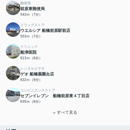
郵便局
前原東郵便局
543ｍ（7分）
ドラッグストア
ウエルシア 船橋前原駅前店
553ｍ（7分）
クリニック
船津医院
613ｍ（8分）
レンタルビデオ
ゲオ 船橋薬園台店
632ｍ（8分）
コンビニエンスストア
セブンイレブン 船橋前原東４丁目店
635ｍ（8分）
すべて見る