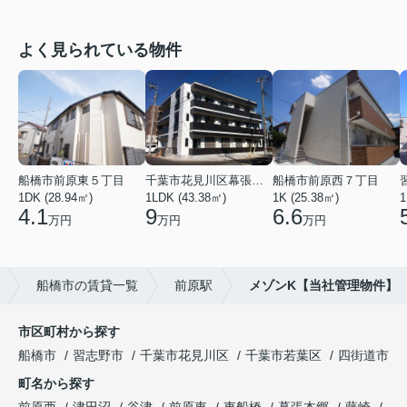
よく見られている物件
船橋市前原東５丁目
千葉市花見川区幕張本郷６丁目
船橋市前原西７丁目
1DK (28.94㎡)
1LDK (43.38㎡)
1K (25.38㎡)
1
4.1
9
6.6
万円
万円
万円
船橋市の賃貸一覧
前原駅
メゾンK【当社管理物件】
市区町村から探す
船橋市
習志野市
千葉市花見川区
千葉市若葉区
四街道市
町名から探す