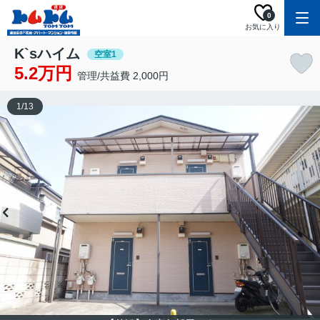
0
お気に入り
K`sハイム
空室1
5.2万円
管理/共益費 2,000円
1
/
13