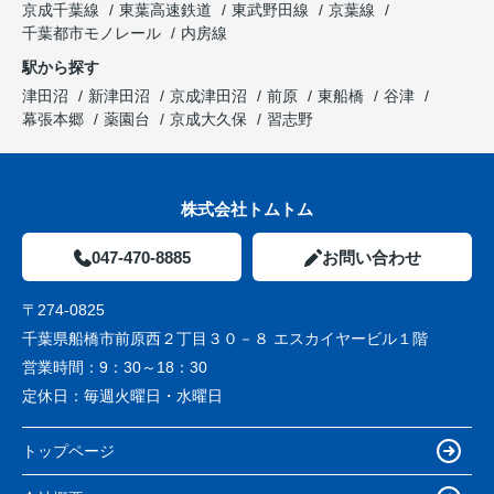
京成千葉線
東葉高速鉄道
東武野田線
京葉線
千葉都市モノレール
内房線
駅から探す
津田沼
新津田沼
京成津田沼
前原
東船橋
谷津
幕張本郷
薬園台
京成大久保
習志野
株式会社トムトム
047-470-8885
お問い合わせ
〒274-0825
千葉県船橋市前原西２丁目３０－８ エスカイヤービル１階
営業時間：
9：30～18：30
定休日：
毎週火曜日・水曜日
トップページ