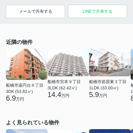
メールで共有する
LINEで共有する
近隣の物件
船橋市宮本９丁目
船橋市前原東３丁目
船橋市薬円台６丁目
3LDK (62.42㎡)
1LDK (33.00㎡)
3DK (53.82㎡)
1
14.4
5.9
万円
万円
6.9
万円
よく見られている物件