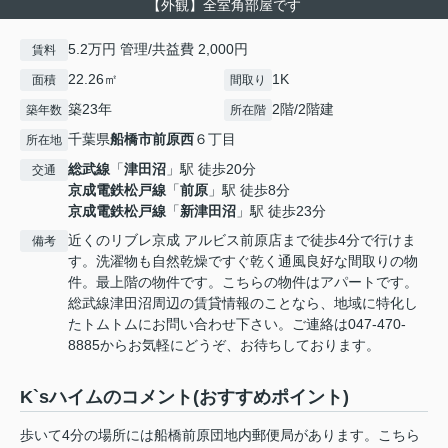
【外観】全室角部屋です
5.2万円 管理/共益費 2,000円
賃料
22.26㎡
1K
面積
間取り
築23年
2階/2階建
築年数
所在階
千葉県
船橋市
前原西
６丁目
所在地
総武線
「
津田沼
」駅 徒歩20分
交通
京成電鉄松戸線
「
前原
」駅 徒歩8分
京成電鉄松戸線
「
新津田沼
」駅 徒歩23分
近くのリブレ京成 アルビス前原店まで徒歩4分で行けま
備考
す。洗濯物も自然乾燥ですぐ乾く通風良好な間取りの物
件。最上階の物件です。こちらの物件はアパートです。
総武線津田沼周辺の賃貸情報のことなら、地域に特化し
たトムトムにお問い合わせ下さい。ご連絡は047-470-
8885からお気軽にどうぞ、お待ちしております。
K`sハイムのコメント(おすすめポイント)
歩いて4分の場所には船橋前原団地内郵便局があります。こちら