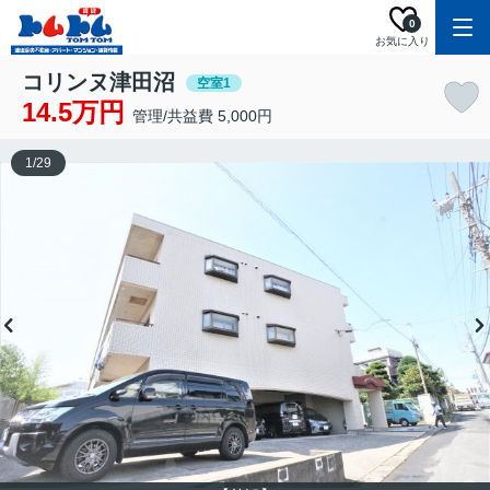
0
お気に入り
コリンヌ津田沼
空室1
14.5万円
管理/共益費 5,000円
1
/
29