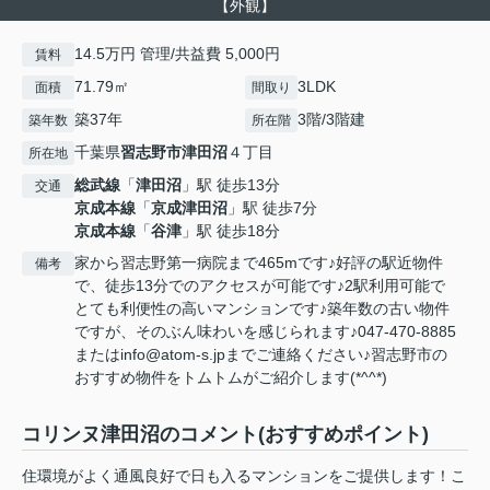
【外観】
14.5万円 管理/共益費 5,000円
賃料
71.79㎡
3LDK
面積
間取り
築37年
3階/3階建
築年数
所在階
千葉県
習志野市
津田沼
４丁目
所在地
総武線
「
津田沼
」駅 徒歩13分
交通
京成本線
「
京成津田沼
」駅 徒歩7分
京成本線
「
谷津
」駅 徒歩18分
家から習志野第一病院まで465mです♪好評の駅近物件
備考
で、徒歩13分でのアクセスが可能です♪2駅利用可能で
とても利便性の高いマンションです♪築年数の古い物件
ですが、そのぶん味わいを感じられます♪047-470-8885
またはinfo@atom-s.jpまでご連絡ください♪習志野市の
おすすめ物件をトムトムがご紹介します(*^^*)
コリンヌ津田沼のコメント(おすすめポイント)
住環境がよく通風良好で日も入るマンションをご提供します！こ