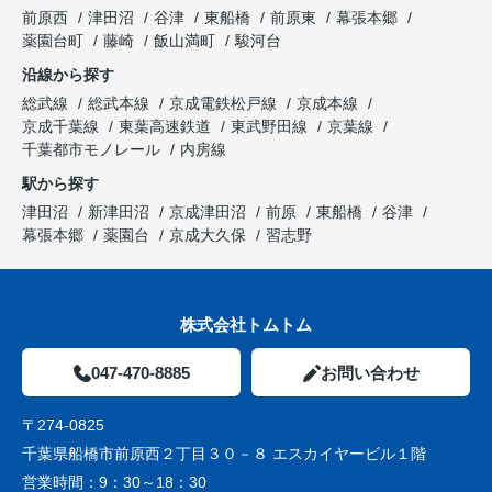
前原西
津田沼
谷津
東船橋
前原東
幕張本郷
薬園台町
藤崎
飯山満町
駿河台
沿線から探す
総武線
総武本線
京成電鉄松戸線
京成本線
京成千葉線
東葉高速鉄道
東武野田線
京葉線
千葉都市モノレール
内房線
駅から探す
津田沼
新津田沼
京成津田沼
前原
東船橋
谷津
幕張本郷
薬園台
京成大久保
習志野
株式会社トムトム
047-470-8885
お問い合わせ
〒274-0825
千葉県船橋市前原西２丁目３０－８ エスカイヤービル１階
営業時間：
9：30～18：30