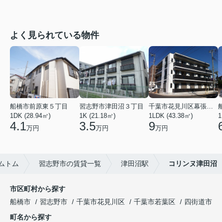
よく見られている物件
船橋市前原東５丁目
習志野市津田沼３丁目
千葉市花見川区幕張本郷６丁目
1DK (28.94㎡)
1K (21.18㎡)
1LDK (43.38㎡)
1
4.1
3.5
9
万円
万円
万円
ムトム
習志野市の賃貸一覧
津田沼駅
コリンヌ津田沼
市区町村から探す
船橋市
習志野市
千葉市花見川区
千葉市若葉区
四街道市
町名から探す