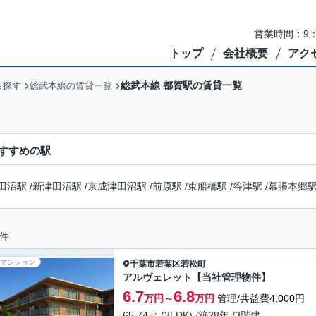
営業時間：9：
トップ
会社概要
アク
総武本線 都賀駅の賃貸一覧
ら探す
総武本線の賃貸一覧
すすめの駅
田沼駅
/
新津田沼駅
/
京成津田沼駅
/
前原駅
/
東船橋駅
/
谷津駅
/
幕張本郷
件
マンション
千葉市若葉区
若松町
アルヴェレット【当社管理物件】
6.7
6.8
万円～
万円
管理/共益費4,000円
65.74㎡ (3LDK) /築28年 /3階建