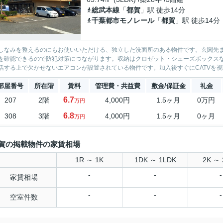
総武本線
「
都賀
」駅 徒歩14分
千葉都市モノレール
「
都賀
」駅 徒歩14分
しなみを整えるのにもお使いいただける、独立した洗面所のある物件です。玄関先
を確認できるので防犯対策につながります。収納はクロゼット・シューズボックス
活する上で欠かせないエアコンが設置されている物件です。加入後すぐにCATVを視聴
部屋番号
所在階
賃料
管理費・共益費
敷金/保証金
礼金
6.7
207
2階
4,000円
1.5ヶ月
0万円
万円
6.8
308
3階
4,000円
1.5ヶ月
0ヶ月
万円
賀の掲載物件の家賃相場
1R ～ 1K
1DK ～ 1LDK
2K ～ 
-
-
-
家賃相場
-
-
-
空室件数