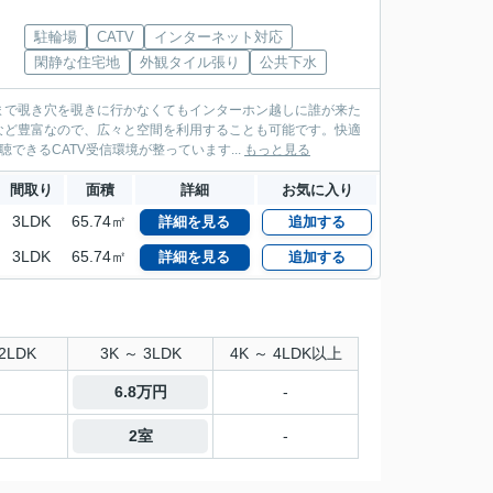
駐輪場
CATV
インターネット対応
閑静な住宅地
外観タイル張り
公共下水
まで覗き穴を覗きに行かなくてもインターホン越しに誰が来た
など豊富なので、広々と空間を利用することも可能です。快適
できるCATV受信環境が整っています...
もっと見る
間取り
面積
詳細
お気に入り
3LDK
65.74㎡
詳細を見る
追加する
3LDK
65.74㎡
詳細を見る
追加する
2LDK
3K ～ 3LDK
4K ～ 4LDK以上
6.8万円
-
2室
-