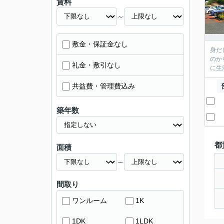
賃料
～
敷金・保証金なし
身だ
のか
礼金・敷引なし
に生
共益費・管理費込み
築年数
都
面積
～
間取り
ワンルーム
1K
1DK
1LDK