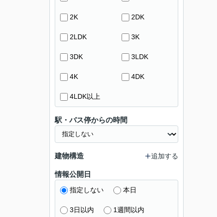
2K
2DK
2LDK
3K
3DK
3LDK
4K
4DK
4LDK以上
駅・バス停からの時間
建物構造
追加する
情報公開日
指定しない
本日
3日以内
1週間以内