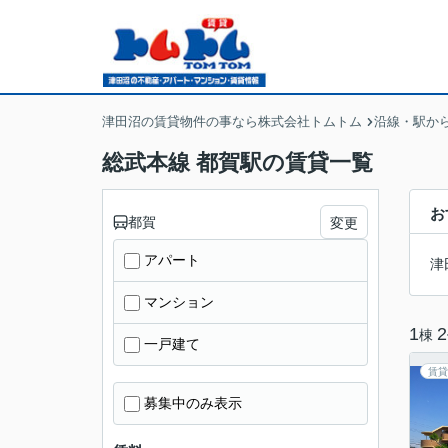
津田沼の賃貸物件の事なら株式会社トムトム
沿線・駅か
総武本線 都賀駅の賃貸一覧
お
都賀
変更
アパート
津
マンション
1
2
棟
一戸建て
賃貸
募集中のみ表示