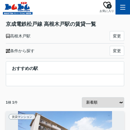
0
お気に入り
京成電鉄松戸線 高根木戸駅の賃貸一覧
高根木戸駅
変更
条件から探す
変更
おすすめの駅
1
棟
1
件
賃貸マンション