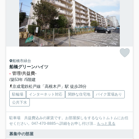
船橋市緑台
船橋グリーンハイツ
-
管理/共益費-
/築53年 /5階建
京成電鉄松戸線「高根木戸」駅 徒歩28分
駐輪場
インターネット対応
閑静な住宅地
バイク置場あり
公共下水
駐車場 共益費込みの家賃です。お部屋探しをするならトムトムにお任
せください。047-470-8885へ詳細をお申し付け頂...
もっと見る
募集中の部屋