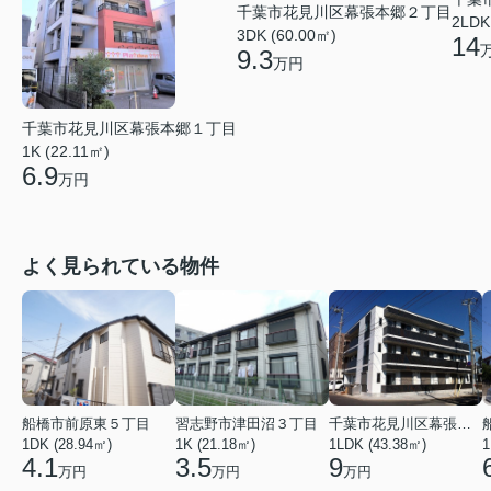
千葉市花見川区幕張本郷２丁目
2LDK
3DK (60.00㎡)
14
9.3
万円
千葉市花見川区幕張本郷１丁目
1K (22.11㎡)
6.9
万円
よく見られている物件
船橋市前原東５丁目
習志野市津田沼３丁目
千葉市花見川区幕張本郷６丁目
1DK (28.94㎡)
1K (21.18㎡)
1LDK (43.38㎡)
1
4.1
3.5
9
万円
万円
万円