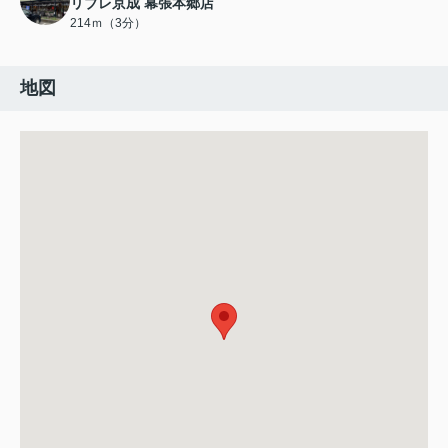
リブレ京成 幕張本郷店
214ｍ（3分）
地図