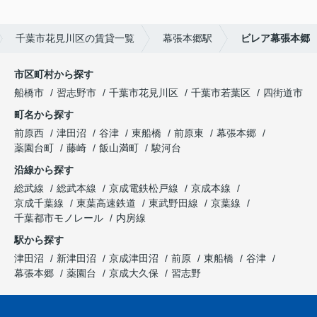
千葉市花見川区の賃貸一覧
幕張本郷駅
ビレア幕張本郷
市区町村から探す
船橋市
習志野市
千葉市花見川区
千葉市若葉区
四街道市
町名から探す
前原西
津田沼
谷津
東船橋
前原東
幕張本郷
薬園台町
藤崎
飯山満町
駿河台
沿線から探す
総武線
総武本線
京成電鉄松戸線
京成本線
京成千葉線
東葉高速鉄道
東武野田線
京葉線
千葉都市モノレール
内房線
駅から探す
津田沼
新津田沼
京成津田沼
前原
東船橋
谷津
幕張本郷
薬園台
京成大久保
習志野