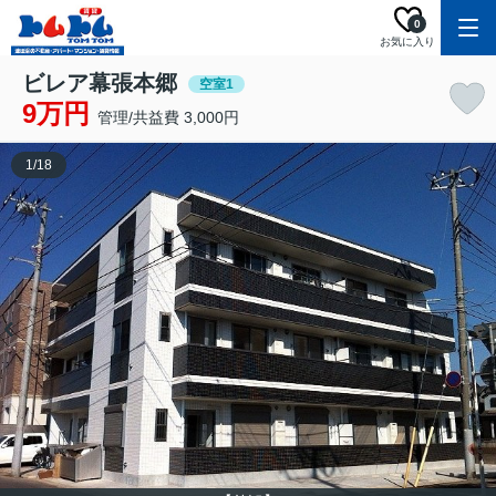
0
お気に入り
ビレア幕張本郷
空室1
9万円
管理/共益費 3,000円
1
/
18