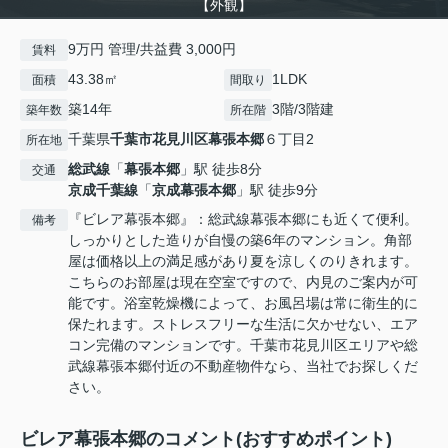
【外観】
9万円 管理/共益費 3,000円
賃料
43.38㎡
1LDK
面積
間取り
築14年
3階/3階建
築年数
所在階
千葉県
千葉市花見川区
幕張本郷
６丁目2
所在地
総武線
「
幕張本郷
」駅 徒歩8分
交通
京成千葉線
「
京成幕張本郷
」駅 徒歩9分
『ビレア幕張本郷』：総武線幕張本郷にも近くて便利。
備考
しっかりとした造りが自慢の築6年のマンション。角部
屋は価格以上の満足感があり夏を涼しくのりきれます。
こちらのお部屋は現在空室ですので、内見のご案内が可
能です。浴室乾燥機によって、お風呂場は常に衛生的に
保たれます。ストレスフリーな生活に欠かせない、エア
コン完備のマンションです。千葉市花見川区エリアや総
武線幕張本郷付近の不動産物件なら、当社でお探しくだ
さい。
ビレア幕張本郷のコメント(おすすめポイント)