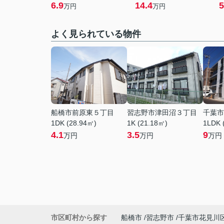
6.9
14.4
5
万円
万円
よく見られている物件
船橋市前原東５丁目
習志野市津田沼３丁目
千葉市
1DK (28.94㎡)
1K (21.18㎡)
1LDK 
4.1
3.5
9
万円
万円
万円
市区町村から探す
船橋市
習志野市
千葉市花見川