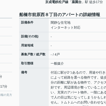
京成電鉄松戸線
「
薬園台
」駅 徒歩17分
船橋市前原西８丁目のアパートの詳細情報
設備条件
閑静な住宅地
インターネット対応
設備(その他)
-
用途地域
-
募集戸数 / 総戸数
- / 4戸
取引態様
一般媒介
備考
付近に駅が2つあるので、用途や行き
分
によって経路を選べる物件です。徒歩
分の距離に駅がある物件で、アクセ
17分
好です。周辺環境が整っていること
い、充実のアパート物件。一階にあ
情報の見方
で人の目は気になってしまうかもし
せん。トムトムへのお問い合わせな