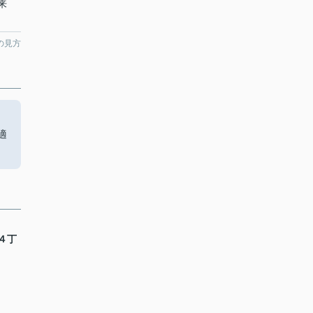
来
。
の見方
ト
適
４丁