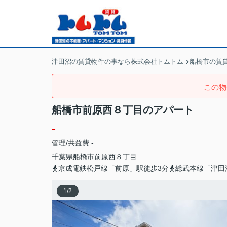
津田沼の賃貸物件の事なら株式会社トムトム
船橋市の賃
この物
船橋市前原西８丁目のアパート
-
管理/共益費 -
千葉県
船橋市
前原西
８丁目
京成電鉄松戸線「前原」駅徒歩3分
総武本線「津田
1
/
2