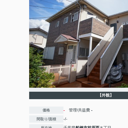
【外観】
-
管理/共益費
-
価格
-/-
間取り/面積
千葉県
船橋市
前原西
８丁目
所在地