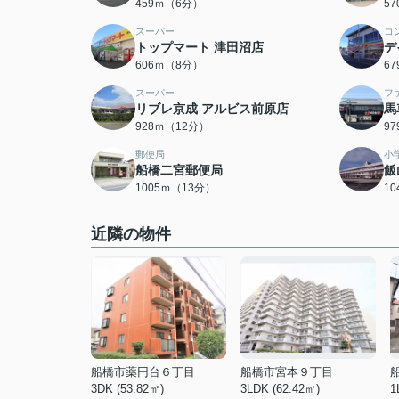
459ｍ（6分）
5
スーパー
コ
トップマート 津田沼店
デ
606ｍ（8分）
6
スーパー
フ
リブレ京成 アルビス前原店
馬
928ｍ（12分）
9
郵便局
小
船橋二宮郵便局
飯
1005ｍ（13分）
1
近隣の物件
船橋市薬円台６丁目
船橋市宮本９丁目
3DK (53.82㎡)
3LDK (62.42㎡)
1