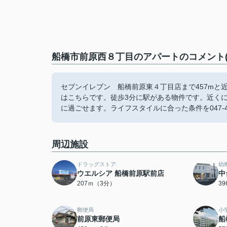
船橋市前原西８丁目のアパートのコメント(
セブンイレブン 船橋前原東４丁目店まで457mと
はこちらです。徒歩3分に駅がある物件です。近く
に過ごせます。ライフスタイルに合った条件を047-4
周辺施設
ドラッグストア
幼
ウエルシア 船橋前原駅前店
中
207ｍ（3分）
3
郵便局
小
前原東郵便局
船