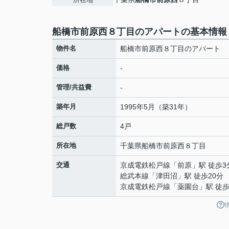
船橋市前原西８丁目のアパートの基本情報
物件名
船橋市前原西８丁目のアパート
価格
-
管理/共益費
-
築年月
1995年5月（築31年）
総戸数
4戸
所在地
千葉県
船橋市
前原西
８丁目
交通
京成電鉄松戸線
「
前原
」駅 徒歩3
総武本線
「
津田沼
」駅 徒歩20分
京成電鉄松戸線
「
薬園台
」駅 徒歩