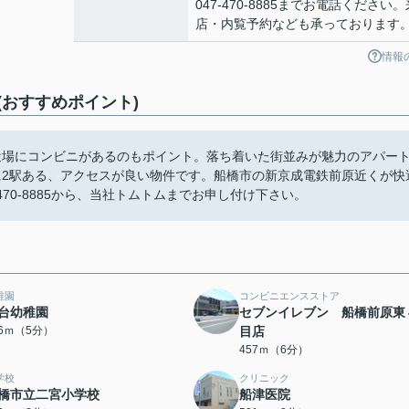
047-470-8885までお電話ください。
店・内覧予約なども承っております
情報
おすすめポイント)
近場にコンビニがあるのもポイント。落ち着いた街並みが魅力のアパー
に2駅ある、アクセスが良い物件です。船橋市の新京成電鉄前原近くが快
70-8885から、当社トムトムまでお申し付け下さい。
稚園
コンビニエンスストア
台幼稚園
セブンイレブン 船橋前原東
96ｍ（5分）
目店
457ｍ（6分）
学校
クリニック
橋市立二宮小学校
船津医院