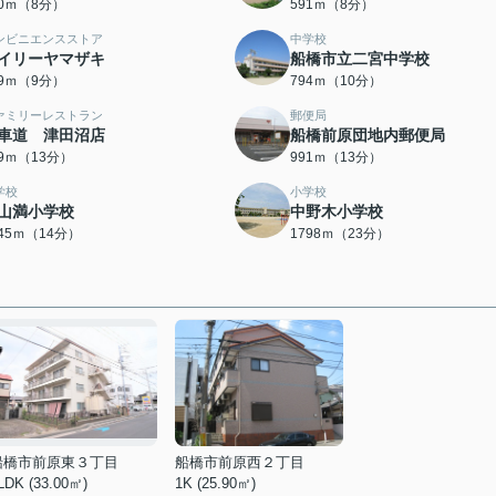
70ｍ（8分）
591ｍ（8分）
ンビニエンスストア
中学校
イリーヤマザキ
船橋市立二宮中学校
79ｍ（9分）
794ｍ（10分）
ァミリーレストラン
郵便局
車道 津田沼店
船橋前原団地内郵便局
79ｍ（13分）
991ｍ（13分）
学校
小学校
山満小学校
中野木小学校
045ｍ（14分）
1798ｍ（23分）
船橋市前原東３丁目
船橋市前原西２丁目
LDK (33.00㎡)
1K (25.90㎡)