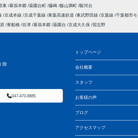
原東
幕張本郷
薬園台町
藤崎
飯山満町
駿河台
線
京成本線
京成千葉線
東葉高速鉄道
東武野田線
京葉線
千葉都市
原
東船橋
谷津
幕張本郷
薬園台
京成大久保
習志野
トップページ
１階
会社概要
スタッフ
047-470-8885
お客様の声
ブログ
アクセスマップ